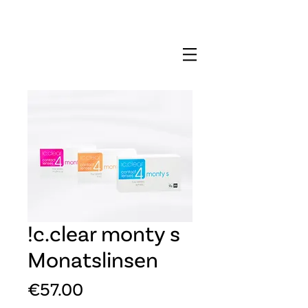
!c.clear monty s
Monatslinsen
Price
€57.00